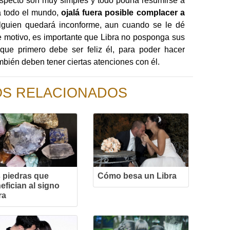
aspecto son muy simples y todo podría resumirse a
 a todo el mundo,
ojalá fuera posible complacer a
alguien quedará inconforme, aun cuando se le dé
e motivo, es importante que Libra no posponga sus
que primero debe ser feliz él, para poder hacer
ambién deben tener ciertas atenciones con él.
OS RELACIONADOS
 piedras que
Cómo besa un Libra
efician al signo
ra