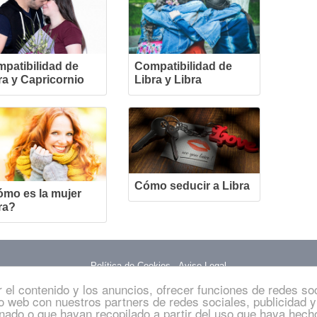
patibilidad de
Compatibilidad de
ra y Capricornio
Libra y Libra
Cómo seducir a Libra
mo es la mujer
ra?
Política de Cookies
-
Aviso Legal
 el contenido y los anuncios, ofrecer funciones de redes soc
see derechos de autor (© Copyright 2026). Queda totalmente prohibida cualqu
o web con nuestros partners de redes sociales, publicidad 
contenido.
nado o que hayan recopilado a partir del uso que haya hech