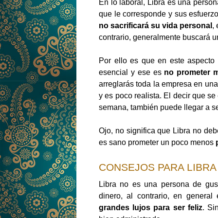
En lo laboral, Libra es una perso
que le corresponde y sus esfuerz
no sacrificará su vida personal
,
contrario, generalmente buscará u
Por ello es que en este aspecto
esencial y ese es
no prometer m
arreglarás toda la empresa en u
y es poco realista. El decir que se
semana, también puede llegar a se
Ojo, no significa que Libra no de
es sano prometer un poco menos
CONSEJOS PARA LIBRA 
Libra no es una persona de gust
dinero, al contrario, en genera
grandes lujos para ser feliz
. Si