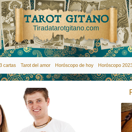
TAROT GITANO
Tiradatarotgitano.com
3 cartas
Tarot del amor
Horóscopo de hoy
Horóscopo 202