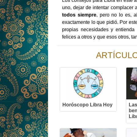
Los consejos para Libra en este 
uno, dejar de intentar complacer
todos siempre
, pero no lo es, 
exactamente lo que pidió. Por est
propias necesidades y entienda 
felices a otros y que esos otros, t
ARTÍCUL
Horóscopo Libra Hoy
Las
ben
Lib