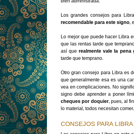
bien administrada.
Los grandes consejos para Libr
recomendable para este signo
, 
Lo mejor que puede hacer Libra e
que las rentas tarde que tempran
así que
realmente vale la pena 
tarde que temprano.
Otro gran consejo para Libra es de
que generalmente esa es una cant
vea en complicaciones. No signif
signo debe aprender a poner lím
cheques por doquier
, pues, al f
lo material, todos necesitan comer.
CONSEJOS PARA LIBRA