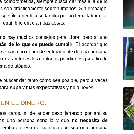
na comprometida, siempre busca dar más allá de lo
os son prácticamente sobrehumanos. Sin embargo,
 específicamente a su familia por un tema laboral, al
n equilibrio entre ambas cosas.
 no hay muchos consejos para Libra, pero sí uno
ás de lo que se puede cumplir
. El acordar que
na semana no depende enteramente de una persona
 cerrarán todos los contratos pendientes para fin de
r algo utópico.
be buscar dar tanto como sea posible, pero a veces
para superar las expectativas
y no al revés.
EN EL DINERO.
os caros, ni de andar despilfarrando por ahí su
l es una persona sencilla y que
no necesita de
n embargo, eso no significa que sea una persona