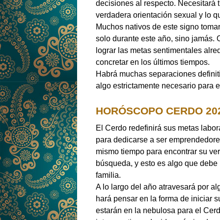
decisiones al respecto. Necesitará t
verdadera orientación sexual y lo q
Muchos nativos de este signo tomar
solo durante este año, sino jamás.
lograr las metas sentimentales alr
concretar en los últimos tiempos.
Habrá muchas separaciones definitiv
algo estrictamente necesario para e
HORÓSCOPO CERDO 202
El Cerdo redefinirá sus metas labo
para dedicarse a ser emprendedores,
mismo tiempo para encontrar su ve
búsqueda, y esto es algo que debe h
familia.
A lo largo del año atravesará por al
hará pensar en la forma de iniciar
estarán en la nebulosa para el Cerd