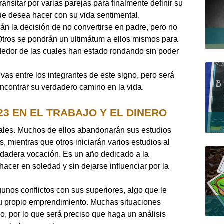
ransitar por varias parejas para finalmente definir su
ue desea hacer con su vida sentimental.
án la decisión de no convertirse en padre, pero no
 Otros se pondrán un ultimátum a ellos mismos para
ededor de las cuales han estado rondando sin poder
as entre los integrantes de este signo, pero será
ncontrar su verdadero camino en la vida.
3 EN EL TRABAJO Y EL DINERO
rales. Muchos de ellos abandonarán sus estudios
 mientras que otros iniciarán varios estudios al
rdadera vocación. Es un año dedicado a la
acer en soledad y sin dejarse influenciar por la
gunos conflictos con sus superiores, algo que le
 su propio emprendimiento. Muchas situaciones
o, por lo que será preciso que haga un análisis