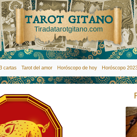
TAROT GITANO
Tiradatarotgitano.com
3 cartas
Tarot del amor
Horóscopo de hoy
Horóscopo 202